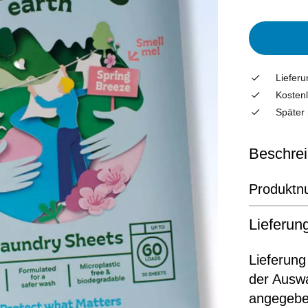
Liefer
Kostenl
Später 
Beschre
Produkt
Lieferu
Lieferung
der Ausw
angegeben