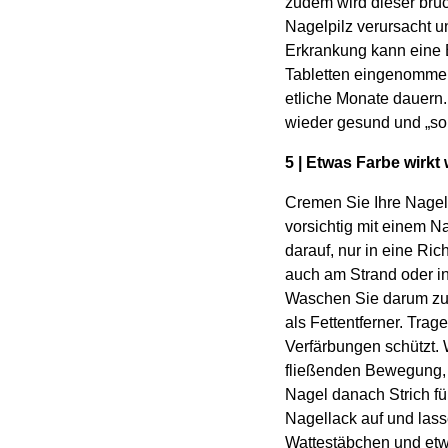
zudem wird dieser brüc
Nagelpilz verursacht 
Erkrankung kann eine 
Tabletten eingenomme
etliche Monate dauern.
wieder gesund und „so
5 | Etwas Farbe wirkt
Cremen Sie Ihre Nagelh
vorsichtig mit einem N
darauf, nur in eine Ri
auch am Strand oder in 
Waschen Sie darum zue
als Fettentferner. Tra
Verfärbungen schützt. 
fließenden Bewegung, 
Nagel danach Strich fü
Nagellack auf und lass
Wattestäbchen und etwas