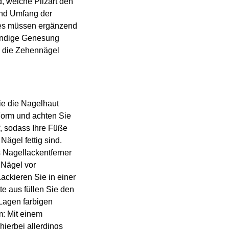
, welche Pilzart den
und Umfang der
 es müssen ergänzend
ändige Genesung
d die Zehennägel
ie die Nagelhaut
 Form und achten Sie
f, sodass Ihre Füße
Nägel fettig sind.
 Nagellackentferner
 Nägel vor
ackieren Sie in einer
e aus füllen Sie den
 Lagen farbigen
m: Mit einem
hierbei allerdings