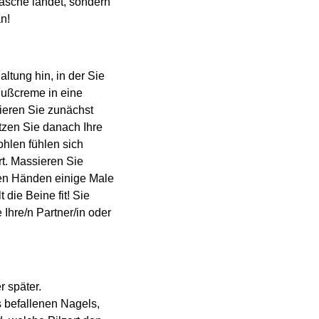
äsche landet, sondern
an!
ltung hin, in der Sie
Fußcreme in eine
ieren Sie zunächst
tzen Sie danach Ihre
hlen fühlen sich
t. Massieren Sie
den Händen einige Male
die Beine fit! Sie
hre/n Partner/in oder
r später.
s befallenen Nagels,