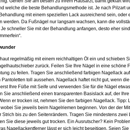
hig. Gehen Sie am besten zu Ihrem Hausarzt, damit geklärt wird
und welche die beste Behandlungsmethode ist. Je nach Pilzart 
Behandlung mit einem speziellen Lack ausreichend sein, oder
n werden. Da Fußnägel nur langsam wachsen, kann die vollst
 Je schneller Sie mit der Behandlung anfangen, desto eher sin
mmerfein“.
 wunder
aut regelmäßig mit einem reichhaltigen Öl ein und schieben S
agelhautschieber zurück. Feilen Sie Ihre Nägel in eine schöne
chtung zu feilen. Tragen Sie anschließend farbigen Nagellack au
Pantoletten toll aussehen. Nagellack haftet nicht gut, wenn die 
rst Ihre Füße mit Seife und verwenden Sie für die Nägel etwas
gen Sie anschließend einen transparenten Basislack auf, der Ihre
Wenn er trocken ist, nehmen Sie den farbigen Nagellack. Tipp: L
wobei Sie jeweils beim Nagelriemen beginnen. Von der der Mitt
r Strich bis zu den Seitenrändern. Tragen Sie mindestens zwei
en Sie diese jeweils gut trocken. Ein Ausrutscher? Kein Proble
 Nagellackentferner lässt er sich leicht beseitigen. Seien Sie 