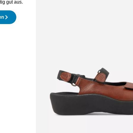
tig gut aus.
en