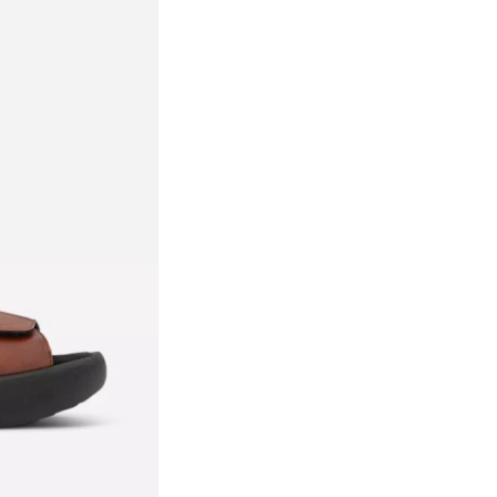
Brasilia – Leder R
139,95
€
109,-
€