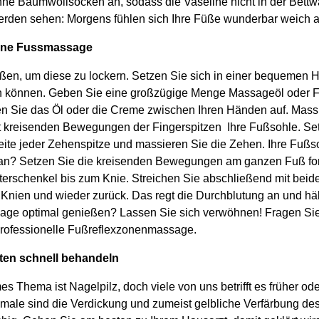
ne Baumwollsocken an, sodass die Vaseline nicht in der Bettw
werden sehen: Morgens fühlen sich Ihre Füße wunderbar weich 
eine Fussmassage
ßen, um diese zu lockern. Setzen Sie sich in einer bequemen Ha
en können. Geben Sie eine großzügige Menge Massageöl oder 
 Sie das Öl oder die Creme zwischen Ihren Händen auf. Mass
mit kreisenden Bewegungen der Fingerspitzen Ihre Fußsohle. Se
ite jeder Zehenspitze und massieren Sie die Zehen. Ihre Fußso
t an? Setzen Sie die kreisenden Bewegungen am ganzen Fuß for
terschenkel bis zum Knie. Streichen Sie abschließend mit bei
nien und wieder zurück. Das regt die Durchblutung an und hält 
ge optimal genießen? Lassen Sie sich verwöhnen! Fragen Sie I
professionelle Fußreflexzonenmassage.
sten schnell behandeln
 Thema ist Nagelpilz, doch viele von uns betrifft es früher ode
male sind die Verdickung und zumeist gelbliche Verfärbung de