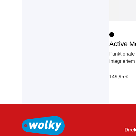
Active M
Funktionale 
integriertem
149,95
€
Direk