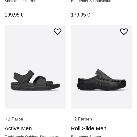
Sneaker für Herren
Bequemer Schnürschuh
199,95
€
179,95
€
+1 Farbe
+2 Farben
Active Men
Roll Slide Men
Funktionale Outdoor-Sandale mit
Bequemer Slipper