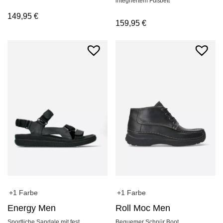
integriertem Fußbett
149,95
€
159,95
€
+1 Farbe
+1 Farbe
Energy Men
Roll Moc Men
Sportliche Sandale mit fest
Bequemer Schnür Boot