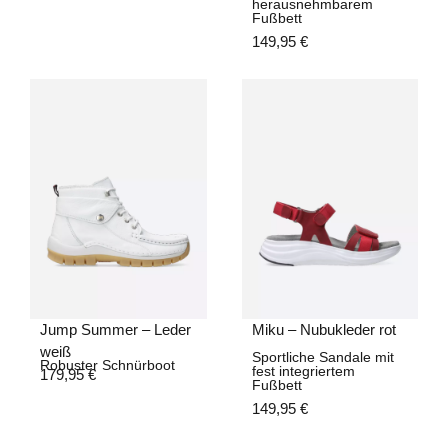
herausnehmbarem
Fußbett
149,95
€
Jump Summer – Leder
Miku – Nubukleder rot
weiß
Sportliche Sandale mit
Robuster Schnürboot
fest integriertem
179,95
€
Fußbett
149,95
€