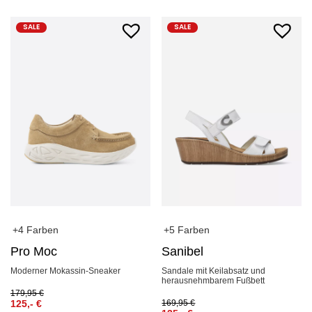
SALE
SALE
+4 Farben
+5 Farben
Pro Moc
Sanibel
Moderner Mokassin-Sneaker
Sandale mit Keilabsatz und
herausnehmbarem Fußbett
179,95
€
125,-
€
169,95
€