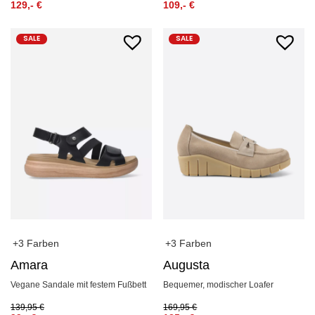
129,-
€
109,-
€
SALE
SALE
+3 Farben
+3 Farben
Amara
Augusta
Vegane Sandale mit festem Fußbett
Bequemer, modischer Loafer
139,95
€
169,95
€