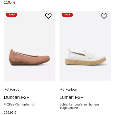
119,-
€
SALE
SALE
+8 Farben
+3 Farben
Duncan F2F
Lumari F2F
Fit2Feet-Schlupfschuh
Schlanker Loafer mit hohem
Tragekomfort
169,95
€