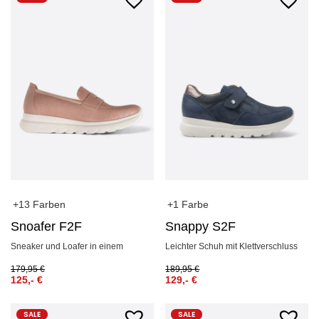
+13 Farben
+1 Farbe
Snoafer F2F
Snappy S2F
Sneaker und Loafer in einem
Leichter Schuh mit Klettverschluss
179,95
€
189,95
€
125,-
€
129,-
€
SALE
SALE