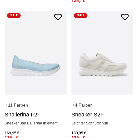
135,-
€
SALE
SALE
+11 Farben
+4 Farben
Snallerina F2F
Sneaker S2F
Sneaker und Ballerina in einem
Leichter Schnürschuh
169,95
€
189,95
€
119,-
€
129,-
€