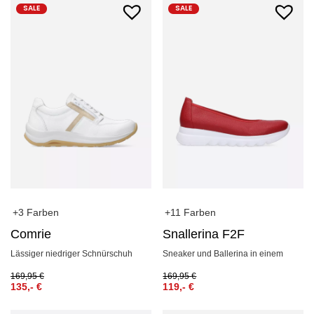
SALE
SALE
+3 Farben
+11 Farben
Comrie
Snallerina F2F
Lässiger niedriger Schnürschuh
Sneaker und Ballerina in einem
169,95
€
169,95
€
135,-
€
119,-
€