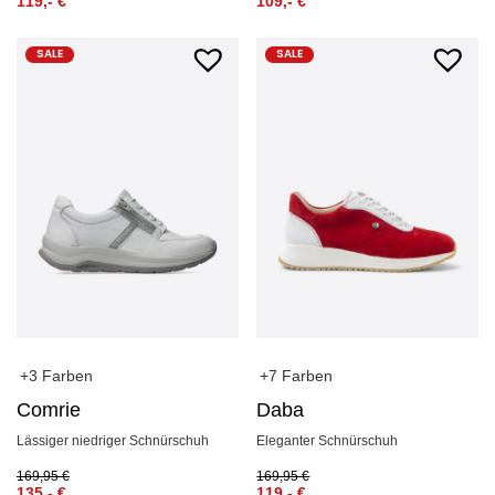
119,-
€
109,-
€
SALE
SALE
+3 Farben
+7 Farben
Comrie
Daba
Lässiger niedriger Schnürschuh
Eleganter Schnürschuh
169,95
€
169,95
€
135,-
€
119,-
€