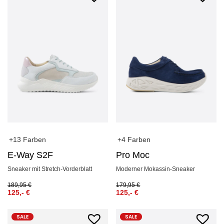
+13 Farben
+4 Farben
E-Way S2F
Pro Moc
Sneaker mit Stretch-Vorderblatt
Moderner Mokassin-Sneaker
189,95
€
179,95
€
125,-
€
125,-
€
SALE
SALE