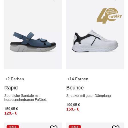
+14 Farben
+2 Farben
Bounce
Rapid
Sneaker mit guter Dämpfung
Sportliche Sandale mit
herausnehmbarem Fußbett
199,95
€
159,-
€
159,95
€
129,-
€
SALE
SALE