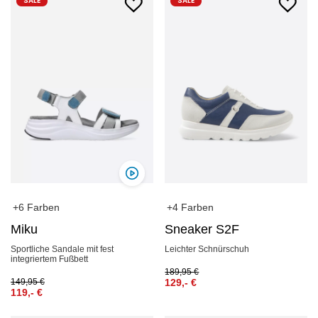
SALE
SALE
+6 Farben
+4 Farben
Miku
Sneaker S2F
Sportliche Sandale mit fest
Leichter Schnürschuh
integriertem Fußbett
189,95
€
149,95
€
129,-
€
119,-
€