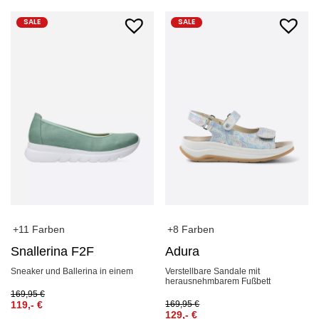
SALE
SALE
+11 Farben
+8 Farben
Snallerina F2F
Adura
Sneaker und Ballerina in einem
Verstellbare Sandale mit
herausnehmbarem Fußbett
169,95
€
119,-
€
169,95
€
129,-
€