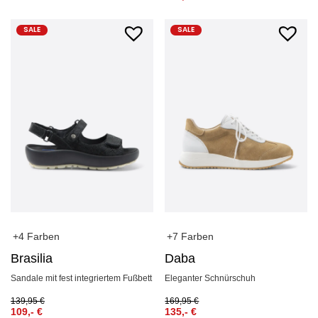
SALE
SALE
+4 Farben
+7 Farben
Brasilia
Daba
Sandale mit fest integriertem Fußbett
Eleganter Schnürschuh
139,95
€
169,95
€
109,-
€
135,-
€