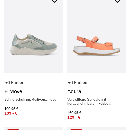
+8 Farben
+6 Farben
Adura
E-Move
Verstellbare Sandale mit
Schnürschuh mit Reißverschluss
herausnehmbarem Fußbett
199,95
€
169,95
€
139,-
€
129,-
€