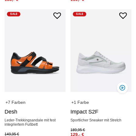
SALE
SALE
+7 Farben
+1 Farbe
Desh
Impact S2F
Leder-Trekkingsandale mit fest
Sportlicher Sneaker mit Stretch
integriertem Fußbett
189,95
€
149,95
€
129,-
€