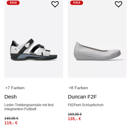
SALE
SALE
+7 Farben
+8 Farben
Desh
Duncan F2F
Leder-Trekkingsandale mit fest
Fit2Feet-Schlupfschuh
integriertem Fußbett
169,95
€
149,95
€
135,-
€
119,-
€