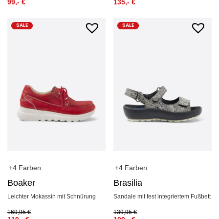
99,-
€
135,-
€
SALE
SALE
+4 Farben
+4 Farben
Boaker
Brasilia
Leichter Mokassin mit Schnürung
Sandale mit fest integriertem Fußbett
169,95
€
139,95
€