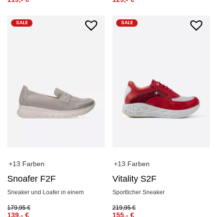
SALE
SALE
+13 Farben
+13 Farben
Snoafer F2F
Vitality S2F
Sneaker und Loafer in einem
Sportlicher Sneaker
179,95
€
219,95
€
139,-
€
155,-
€