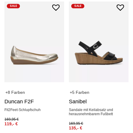
SALE
SALE
+8 Farben
+5 Farben
Duncan F2F
Sanibel
Fit2Feet-Schlupfschuh
Sandale mit Keilabsatz und
herausnehmbarem Fußbett
169,95
€
119,-
€
169,95
€
135,-
€