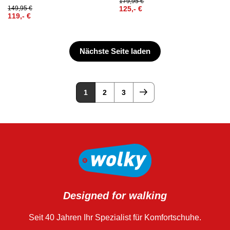
179,95
€
149,95
€
125,-
€
119,-
€
Nächste Seite laden
1
2
3
Designed for walking
Seit 40 Jahren Ihr Spezialist für Komfortschuhe.