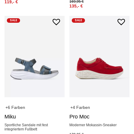
119,-
€
169,95
€
135,-
€
SALE
SALE
+6 Farben
+4 Farben
Miku
Pro Moc
Sportliche Sandale mit fest
Moderner Mokassin-Sneaker
integriertem Fußbett