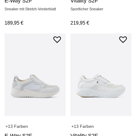
E-Way S2F
Vitality S2F
Sneaker mit Stretch-Vorderblatt
Sportlicher Sneaker
189,95
€
219,95
€
+13 Farben
+13 Farben
E-Way S2F
Vitality S2F