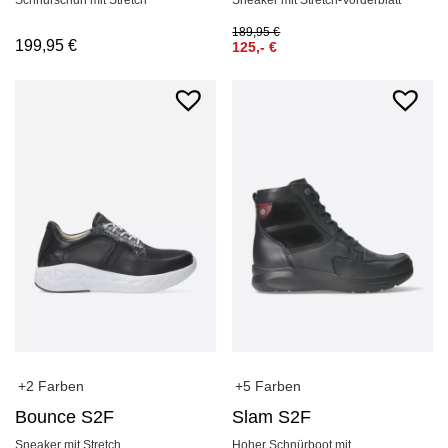
Schnürschuh mit Stretch
Sneaker mit Stretch-Vorderblatt
189,95
€
199,95
€
125,-
€
+2 Farben
+5 Farben
Bounce S2F
Slam S2F
Sneaker mit Stretch
Hoher Schnürboot mit