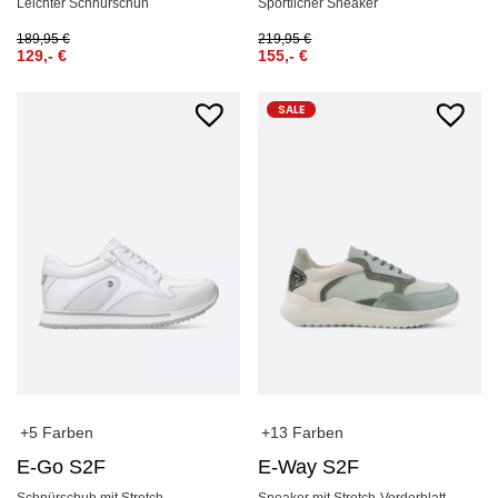
Leichter Schnürschuh
Sportlicher Sneaker
189,95
€
219,95
€
129,-
€
155,-
€
SALE
+5 Farben
+13 Farben
E-Go S2F
E-Way S2F