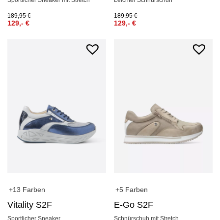
189,95
€
189,95
€
129,-
€
129,-
€
+13 Farben
+5 Farben
Vitality S2F
E-Go S2F
Sportlicher Sneaker
Schnürschuh mit Stretch