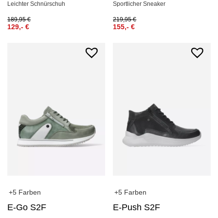
Leichter Schnürschuh
Sportlicher Sneaker
189,95
€
219,95
€
129,-
€
155,-
€
+5 Farben
+5 Farben
E-Go S2F
E-Push S2F