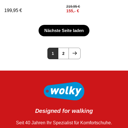
219,95
€
199,95
€
155,-
€
Nächste Seite laden
1
2
Designed for walking
Seit 40 Jahren Ihr Spezialist für Komfortschuhe.