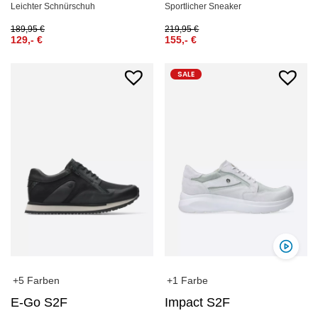
Leichter Schnürschuh
Sportlicher Sneaker
189,95
€
219,95
€
129,-
€
155,-
€
SALE
+5 Farben
+1 Farbe
E-Go S2F
Impact S2F