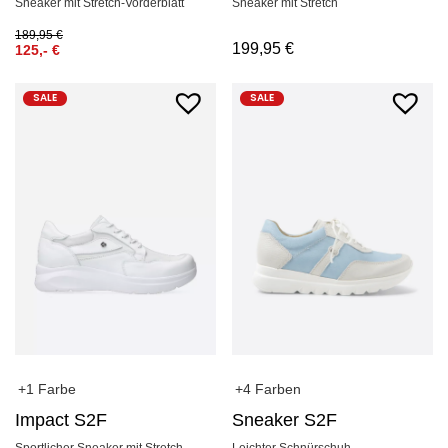
Sneaker mit Stretch-Vorderblatt
Sneaker mit Stretch
189,95
€
199,95
€
125,-
€
SALE
SALE
+1 Farbe
+4 Farben
Impact S2F
Sneaker S2F
Sportlicher Sneaker mit Stretch
Leichter Schnürschuh