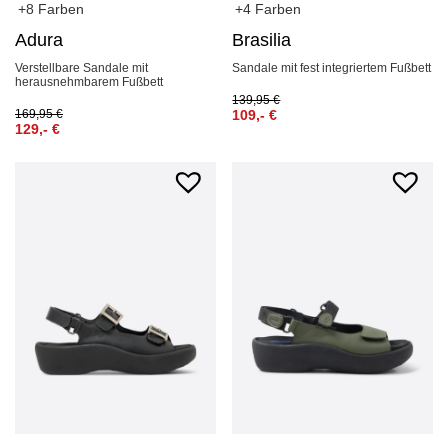
+8 Farben
+4 Farben
Adura
Brasilia
Verstellbare Sandale mit
Sandale mit fest integriertem Fußbett
herausnehmbarem Fußbett
139,95
€
169,95
€
109,-
€
129,-
€