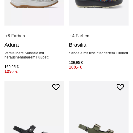
+8 Farben
+4 Farben
Adura
Brasilia
Verstellbare Sandale mit
Sandale mit fest integriertem Fußbett
herausnehmbarem Fußbett
139,95
€
169,95
€
109,-
€
129,-
€