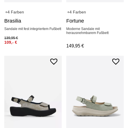
+4 Farben
+4 Farben
Brasilia
Fortune
Sandale mit fest integriertem Fußbett
Moderne Sandale mit
herausnehmbarem Fußbett
139,95
€
109,-
€
149,95
€