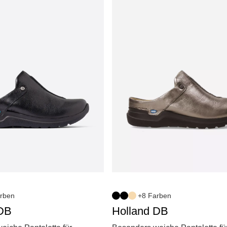
rben
+8 Farben
 DB
Holland DB