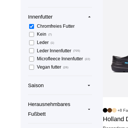
Innenfutter
Chromfreies Futter
Kein
(7)
Leder
(1)
Leder Innenfutter
(705)
Microfleece Innenfutter
(22)
Vegan futter
(26)
Saison
Herausnehmbares
+8 Fa
Fußbett
Holland