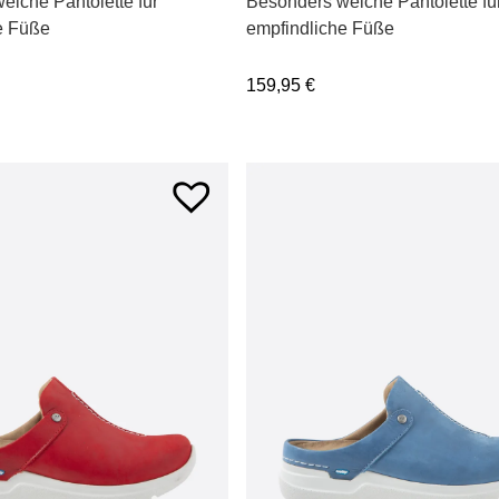
eiche Pantolette für
Besonders weiche Pantolette fü
e Füße
empfindliche Füße
159,95
€