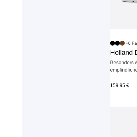
+8 Fa
Holland
Besonders w
empfindlich
159,95
€