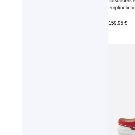
Besonders w
empfindlich
159,95
€