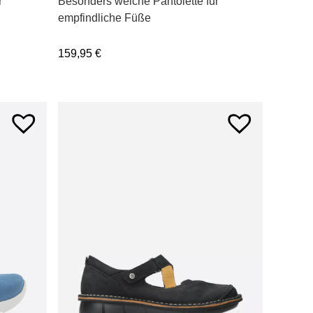
r
Besonders weiche Pantolette für
empfindliche Füße
159,95
€