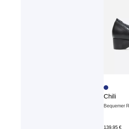
Chili
Bequemer R
139,95
€