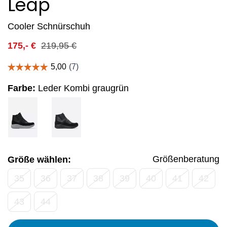
Leap
Cooler Schnürschuh
175,-
€
219,95
€
Farbe:
Leder Kombi graugrün
Größenberatung
Größe wählen:
35
36
37
38
39
40
41
42
43
44