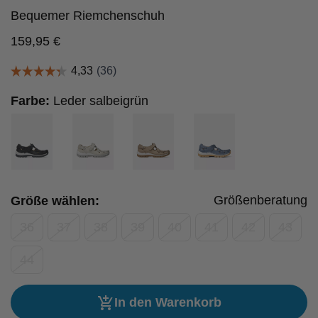
Bequemer Riemchenschuh
159,95
€
Farbe:
Leder salbeigrün
Größenberatung
Größe wählen:
36
37
38
39
40
41
42
43
44
In den Warenkorb