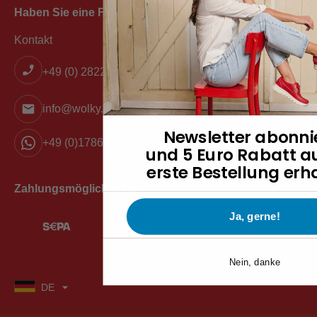
Haben Sie eine Frage?
Kontakt
+49 (0) 2822 6023979
info@wolky.de
Newsletter abonni
+49 (0)1786908486
und 5 Euro Rabatt au
erste Bestellung erh
Zahlungsmöglichkeiten
Ja, gerne!
Nein, danke
DE