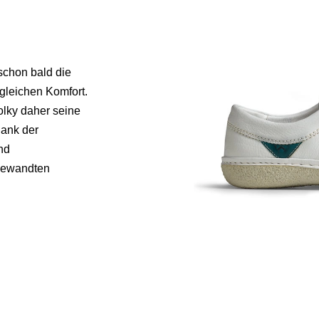
schon bald die
gleichen Komfort.
olky daher seine
dank der
nd
ngewandten