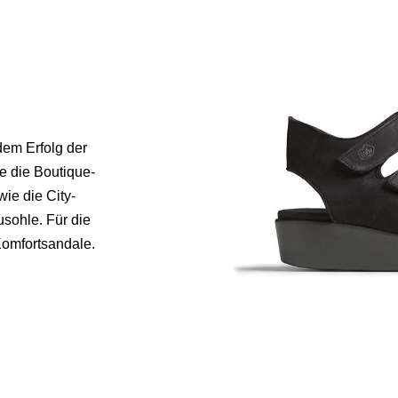
dem Erfolg der
re die Boutique-
wie die City-
usohle. Für die
Komfortsandale.