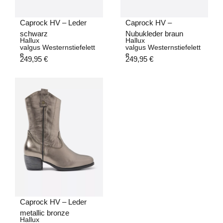
Caprock HV – Leder
Caprock HV –
schwarz
Nubukleder braun
Hallux
Hallux
valgus Westernstiefelett
valgus Westernstiefelett
e
e
249,95
€
249,95
€
Caprock HV – Leder
metallic bronze
Hallux