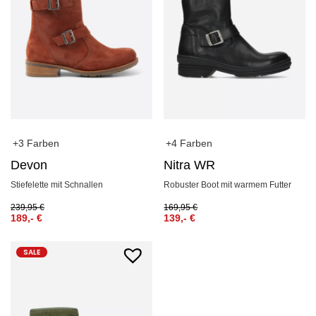
+3 Farben
+4 Farben
Devon
Nitra WR
Stiefelette mit Schnallen
Robuster Boot mit warmem Futter
239,95
€
169,95
€
189,-
€
139,-
€
SALE