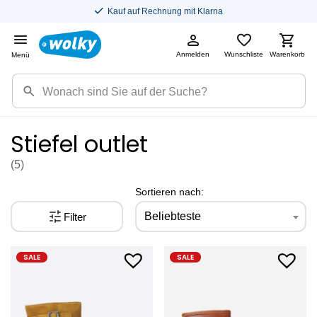
Kauf auf Rechnung mit Klarna
Anmelden
Wunschliste
Warenkorb
Menü
Stiefel outlet
(5
)
Sortieren nach:
Beliebteste
Filter
SALE
SALE