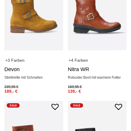
+3 Farben
+4 Farben
Devon
Nitra WR
Stiefelette mit Schnallen
Robuster Boot mit warmem Futter
239,95
€
169,95
€
189,-
€
139,-
€
SALE
SALE