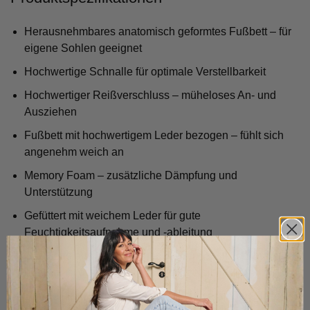
Herausnehmbares anatomisch geformtes Fußbett – für
eigene Sohlen geeignet
Hochwertige Schnalle für optimale Verstellbarkeit
Hochwertiger Reißverschluss – müheloses An- und
Ausziehen
Fußbett mit hochwertigem Leder bezogen – fühlt sich
angenehm weich an
Memory Foam – zusätzliche Dämpfung und
Unterstützung
Gefüttert mit weichem Leder für gute
Feuchtigkeitsaufnahme und -ableitung
Oberseite aus hochwertigem Leder passt sich Ihrem
Fuß an, ist atmungsaktiv und pflegeleicht
Speziell entwickelte Fersenkappe – verhindert, dass