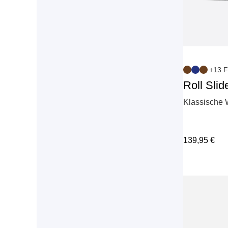
+13 F
Roll Slid
Klassische 
139,95
€