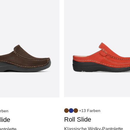
+13 Farben
rben
Roll Slide
lide
Klassische Wolky-Pantolette
ntolette