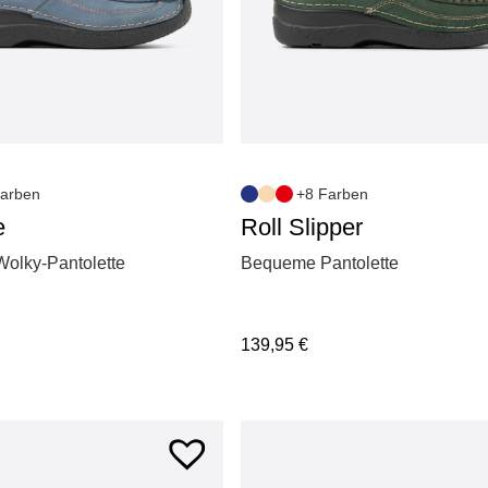
arben
+8 Farben
e
Roll Slipper
Wolky-Pantolette
Bequeme Pantolette
139,95
€