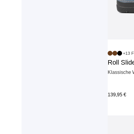
+13 F
Roll Slid
Klassische 
139,95
€