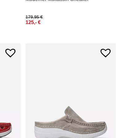
179,95
€
125,-
€