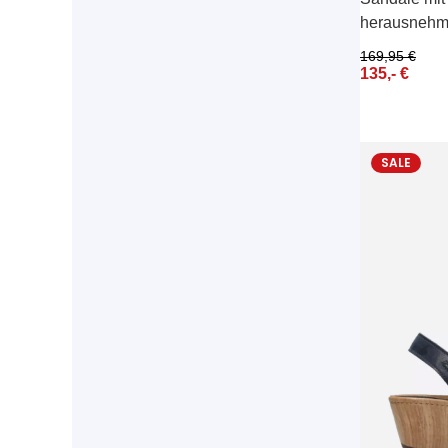
herausnehm
169,95
€
135,-
€
SALE