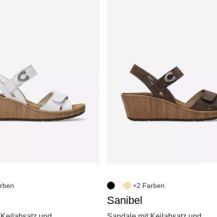
rben
+2 Farben
Sanibel
 Keilabsatz und
Sandale mit Keilabsatz und