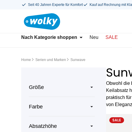
Seit 40 Jahren Experte für Komfort
Kauf auf Rechnung mit Kl
Nach Kategorie shoppen
Neu
SALE
Home
Serien und Marken
Sunwave
Sun
Obwohl die 
Größe
Keilabsatz 
praktisch fü
von Eleganz
Farbe
SALE
Absatzhöhe