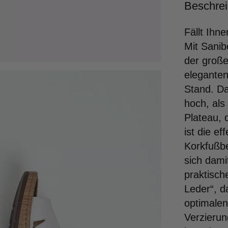
Beschre
Fällt Ihn
Mit Sanibe
der große
eleganten
Stand. Da
hoch, als
Plateau, 
ist die ef
Korkfußbe
sich dami
praktisch
Leder“, d
optimalen
Verzieru