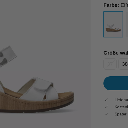
Farbe:
Eff
Größe wä
37
38
Liefer
Kostenl
Später 