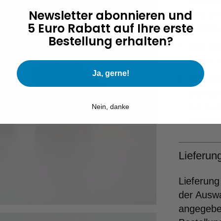
durchsc
Newsletter abonnieren und
G+) und
5 Euro Rabatt auf Ihre erste
mühelos
Bestellung erhalten?
Das Mod
Ihnen, 
Ja, gerne!
Die rei
(Absat
auf Grö
Nein, danke
in ande
Lieferu
Lieferung
der Ausw
angegeben