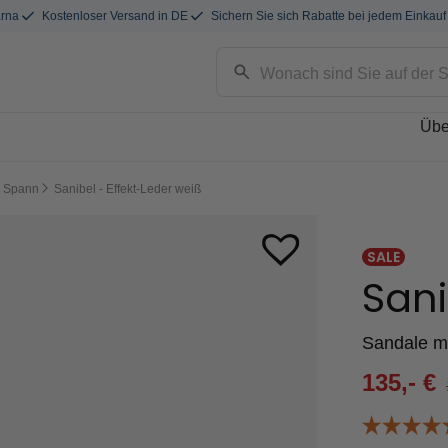
arna
Kostenloser Versand in DE
Sichern Sie sich Rabatte bei jedem Einkauf
Übe
n Spann
Sanibel - Effekt-Leder weiß
SALE
Sani
Sandale m
135,-
€