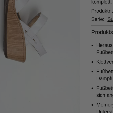
komplett.
Produkt
Serie:
S
Produkts
Heraus
Fußbett
Klettve
Fußbett
Dämpf
Fußbett
sich a
Memory
Unters