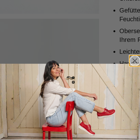
Gefütte
Feuchti
Oberse
Ihrem F
Leicht
Handgef
Qualitä
Entworf
Portuga
Passfor
Diese S