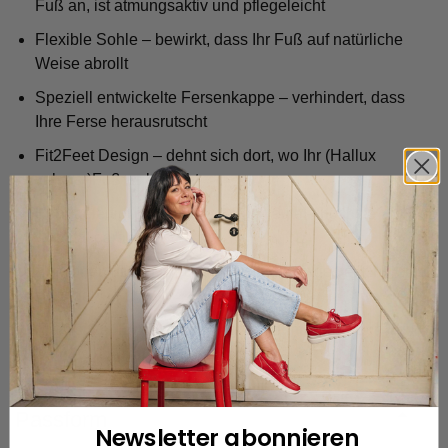
Fuß an, ist atmungsaktiv und pflegeleicht
Flexible Sohle – bewirkt, dass Ihr Fuß auf natürliche
Weise abrollt
Speziell entwickelte Fersenkappe – verhindert, dass
Ihre Ferse herausrutscht
Fit2Feet Design – dehnt sich dort, wo Ihr (Hallux
valgus-)Fuß es braucht
Handgefertigt durch unsere Fachleute – höchste
Qualität garantiert
Entworfen in den Niederlanden und hergestellt in
Portugal
Elastischer Einsatz am Schaft – dehnt sich, wenn Ihr
Bein es braucht
Passform
Newsletter abonnieren