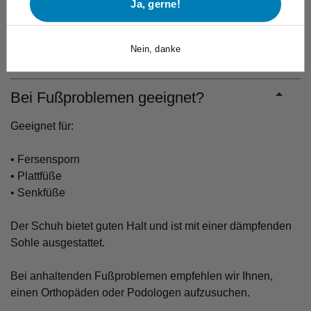
Die reine Absatzhöhe beträgt ca. 1 cm (Absatzhöhe
Ja, gerne!
minus Sohlendicke vorne).
*Basiert auf Größe 38; die
Anzahl der Zentimeter könnte in anderen Größen
Nein, danke
unterschiedlich sein.
Bei Fußproblemen geeignet?
Geeignet für:
• Fersensporn
• Plattfüße
• Senkfüße
Der Schuh bietet guten Halt und ist mit einer dämpfenden
Sohle ausgestattet.
Bei anhaltenden Fußproblemen empfehlen wir Ihnen,
einen Orthopäden oder Podologen aufzusuchen.