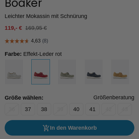
Boaker
Leichter Mokassin mit Schnürung
119,-
€
169,95
€
Farbe:
Effekt-Leder rot
Größenberatung
Größe wählen:
36
37
38
39
40
41
42
43
In den Warenkorb