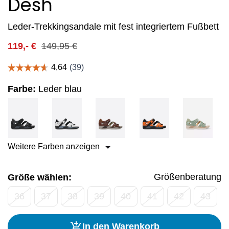
Desh
Leder-Trekkingsandale mit fest integriertem Fußbett
119,-
€
149,95
€
Farbe:
Leder blau
Weitere Farben anzeigen
Größenberatung
Größe wählen:
36
37
38
39
40
41
42
43
In den Warenkorb