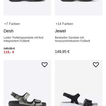
+7 Farben
+14 Farben
Desh
Jewel
Leder-Trekkingsandale mit fest
Bestseller Sandale mit
integriertem Fußbett
herausnehmbarem Fußbett
149,95
€
149,95
€
119,-
€