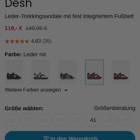
Desh
Leder-Trekkingsandale mit fest integriertem Fußbett
119,-
€
149,95
€
Farbe:
Leder rot
Weitere Farben anzeigen
Größenberatung
Größe wählen:
36
37
38
39
40
41
42
43
In den Warenkorb