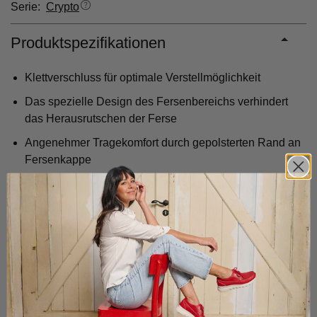
Serie:
Crypto
Produktspezifikationen
Klettverschluss für optimale Verstellmöglichkeit
Das spezielle Design des Fersenbereichs verhindert
das Herausrutschen der Ferse
Angenehmer Tragekomfort durch gepolsterten Rand an
Fersenkappe
Die leichte Sohle sorgt für eine gute Dämpfung
Das Fußbett ist in Qualitätsleder eingefasst
Ein 100%iges Lederfutter sorgt für eine gute
Feuchtigkeitsabsorption
Hochwertiges Qualitätsleder für noch mehr Komfort
Das Fußbett aus Memory-Foam passt sich dem Fuß an
und ist angenehm weich