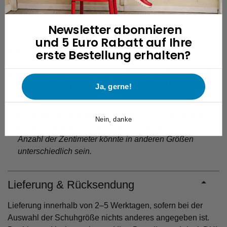
Anatomisch geformtes festes Fuβbett
Newsletter abonnieren
und 5 Euro Rabatt auf Ihre
Passform
erste Bestellung erhalten?
Geeignet für durchschnittliche Füße. Das Modell Desh
fällt klein aus. Wir empfehlen Ihnen, eine Nummer
Ja, gerne!
größer zu bestellen (Richtlinie Schuhweite G).
Die reine Absatzhöhe beträgt ca. 1,5 cm (Absatzhöhe
Nein, danke
minus Sohlendicke vorne).
*Basiert auf Größe 38; die
Anzahl der Zentimeter könnte in anderen Größen
unterschiedlich sein.
Lieferung & Rücksendung
Lieferung innerhalb von 2–5 Werktagen, sofern bei der
Auswahl der Schuhgröße nichts anderes angegeben ist.