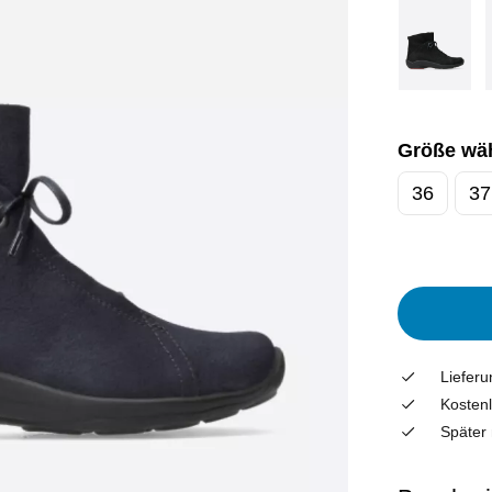
Größe wä
36
37
Liefer
Kostenl
Später 