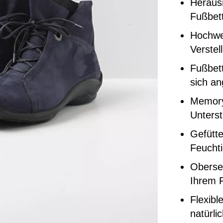
Heraus
Fußbett
Hochwer
Verstel
Fußbett
sich a
Memory
Unters
Gefütte
Feuchti
Oberse
Ihrem F
Flexibl
natürli