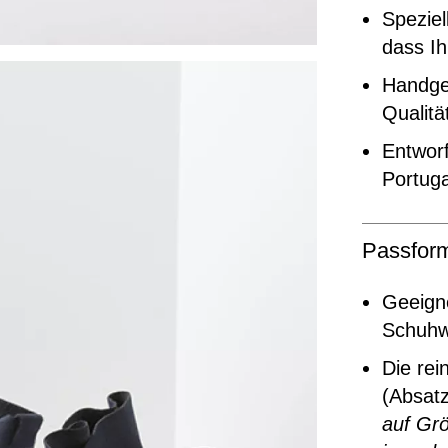
Speziel
dass Ih
Handgef
Qualitä
Entworf
Portuga
Passfor
Geeigne
Schuhw
Die rei
(Absat
auf Grö