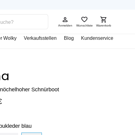
Anmelden
Wunschliste
Warenkorb
r Wolky
Verkaufsstellen
Blog
Kundenservice
na
knöchelhoher Schnürboot
€
bukleder blau