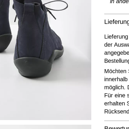
in ande
Lieferu
Lieferung
der Ausw
angegeben
Bestellun
Möchten S
innerhalb
möglich. 
Für eine 
erhalten 
Rücksende
Bewertu