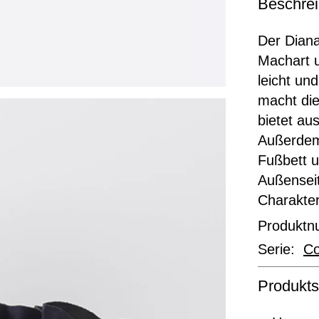
Beschre
Der Diana 
Machart u
leicht un
macht die
bietet au
Außerdem
Fußbett u
Außenseit
Charakter
Produkt
Serie:
Co
Produkts