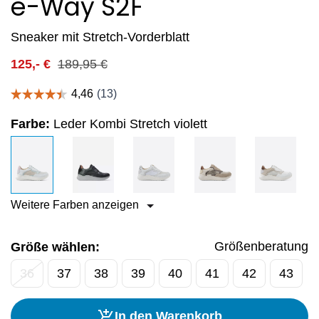
e-Way S2F
Sneaker mit Stretch-Vorderblatt
125,-
€
189,95
€
Farbe:
Leder Kombi Stretch violett
Weitere Farben anzeigen
Größenberatung
Größe wählen:
36
37
38
39
40
41
42
43
In den Warenkorb