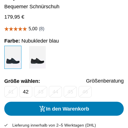
Bequemer Schnürschuh
179,95
€
Farbe:
Nubukleder blau
Größenberatung
Größe wählen:
41
42
43
44
45
46
In den Warenkorb
Lieferung innerhalb von 2–5 Werktagen (DHL)