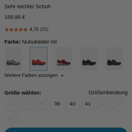
Sehr leichter Schuh
159,95
€
Farbe:
Nubukleder rot
Weitere Farben anzeigen
Größenberatung
Größe wählen:
36
37
38
39
40
41
42
43
44