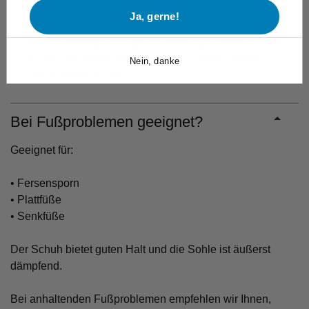
(Richtlinie Schuhweite H).
Ja, gerne!
Die reine Absatzhöhe beträgt ca. 1,5 cm (Absatzhöhe
minus Sohlendicke vorne).
*Basiert auf Größe 38; die
Anzahl der Zentimeter könnte in anderen Größen
Nein, danke
unterschiedlich sein
Bei Fußproblemen geeignet?
Geeignet für:
• Fersensporn
• Plattfüße
• Senkfüße
Der Schuh bietet guten Halt und die Sohle ist äußerst
dämpfend.
Bei anhaltenden Fußproblemen empfehlen wir Ihnen,