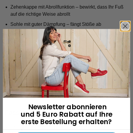
Zehenkappe mit Abrollfunktion – bewirkt, dass Ihr Fuß
auf die richtige Weise abrollt
Sohle mit guter Dämpfung – fängt Stöße ab
Gepolsterter Rand (eine Art Kissen für Ihre Ferse) –
verhindert, dass der Rand in Ihre Haut einschneidet
Speziell entwickelte Fersenkappe – verhindert, dass
Ihre Ferse herausrutscht
Handgefertigt durch unsere Fachleute – höchste
Qualität garantiert
Entworfen in den Niederlanden und hergestellt in
Portugal
Newsletter abonnieren
Passform
und 5 Euro Rabatt auf Ihre
erste Bestellung erhalten?
Geeignet für durchschnittliche und vollere Füße