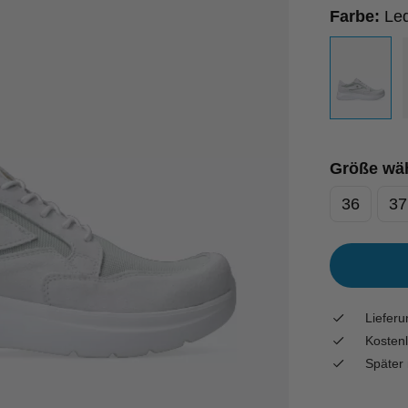
Farbe:
Led
Größe wä
36
37
Liefer
Kostenl
Später 