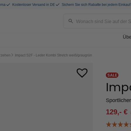
arna
Kostenloser Versand in DE
Sichern Sie sich Rabatte bei jedem Einkauf
Übe
rzehen
Impact S2F - Leder Kombi Stretch weiß/graugrün
SALE
Imp
Sportliche
129,-
€