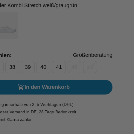
er Kombi Stretch weiß/graugrün
Größenberatung
hlen:
38
39
40
41
42
43
In den Warenkorb
ung innerhalb von 2–5 Werktagen (DHL)
oser Versand in DE, 28 Tage Bedenkzeit
mit Klarna zahlen