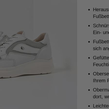
Heraus
Fußbett
Schnür
Ein- un
Fußbett
sich a
Gefütte
Feuchti
Oberse
Ihrem F
Obermat
dort, w
Leicht