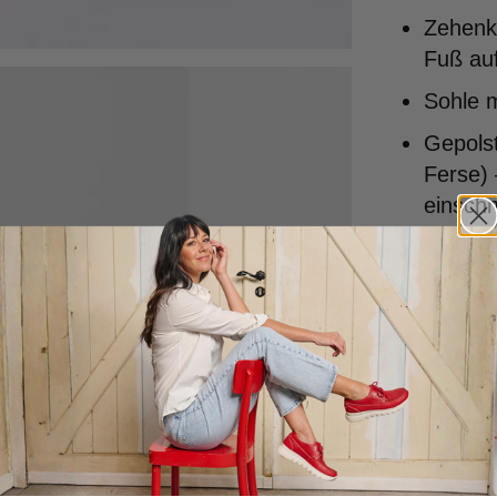
Zehenka
Fuß auf
Sohle 
Gepolst
Ferse) 
einschn
Speziel
dass Ih
Handgef
Qualitä
Entworf
Portuga