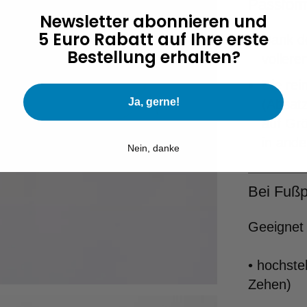
Passfor
Newsletter abonnieren und
5 Euro Rabatt auf Ihre erste
Dank de
Bestellung erhalten?
vollere
Die rei
Ja, gerne!
(Absatz
auf Grö
in ande
Nein, danke
Bei Fußp
Geeignet 
• hochst
Zehen)