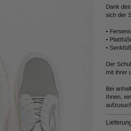
Dank des 
sich der 
• Fersen
• Plattfüß
• Senkfü
Der Schuh
mit ihrer
Bei anha
Ihnen, e
aufzusuc
Lieferu