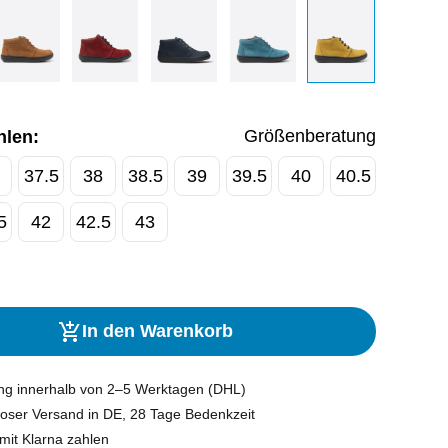
Größenberatung
hlen:
37.5
38
38.5
39
39.5
40
40.5
5
42
42.5
43
In den Warenkorb
ung innerhalb von 2–5 Werktagen (DHL)
oser Versand in DE, 28 Tage Bedenkzeit
mit Klarna zahlen