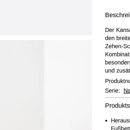
Beschre
Der Kansa
den breit
Zehen-Sch
Kombinat
besonders
und zusät
Produkt
Serie:
Na
Produkts
Heraus
Fußbett