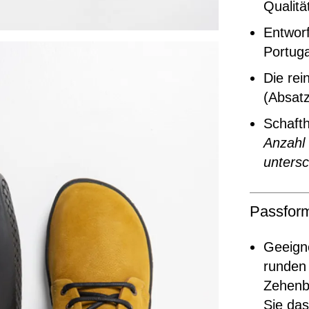
Qualitä
Entworf
Portuga
Die rei
(Absat
Schaft
Anzahl
untersc
Passfor
Geeigne
runden 
Zehenbe
Sie das