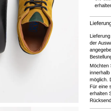
erhalte
Lieferu
Lieferung
der Ausw
angegeben
Bestellun
Möchten S
innerhalb
möglich. 
Für eine 
erhalten 
Rücksende