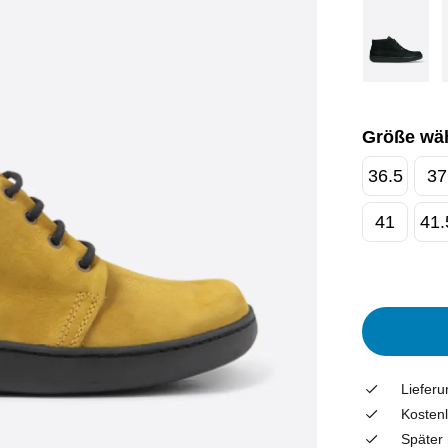
Größe wä
36.5
37
41
41.
Liefer
Kostenl
Später 