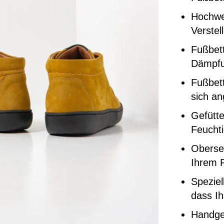
Hochwer
Verstel
Fußbett
Dämpf
Fußbett
sich a
Gefütte
Feuchti
Oberse
Ihrem F
Speziel
dass Ih
Handgef