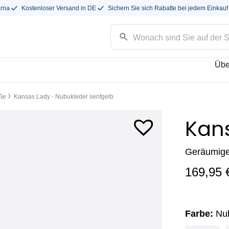
arna
Kostenloser Versand in DE
Sichern Sie sich Rabatte bei jedem Einkauf
Übe
üße
Kansas Lady - Nubukleder senfgelb
Kan
Geräumiger
169,95
Farbe:
Nu