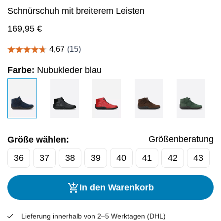
Schnürschuh mit breiterem Leisten
169,95
€
Farbe:
Nubukleder blau
Größenberatung
Größe wählen:
36
37
38
39
40
41
42
43
In den Warenkorb
Lieferung innerhalb von 2–5 Werktagen (DHL)