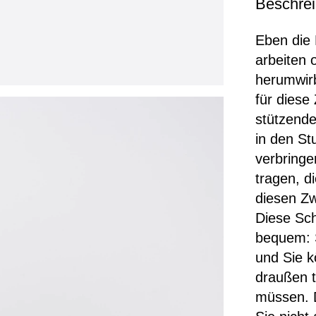
Beschre
Eben die 
arbeiten
herumwirb
für diese
stützende
in den St
verbringe
tragen, di
diesen Zw
Diese Sc
bequem: 
und Sie k
draußen t
müssen. D