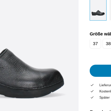
Größe wä
37
38
Liefer
Kostenl
Später 