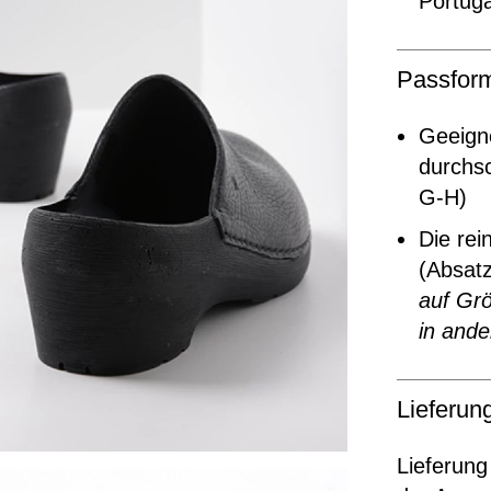
Portuga
Passfor
Geeigne
durchsc
G-H)
Die rei
(Absat
auf Grö
in ande
Lieferu
Lieferung