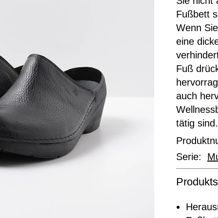
Sie nicht
Fußbett s
Wenn Sie
eine dick
verhinder
Fuß drück
hervorrag
auch herv
Wellnessb
tätig sind.
Produkt
Serie:
Mu
Produkts
Heraus