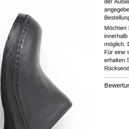
der Ausw
angegeben
Bestellun
Möchten S
innerhalb
möglich. 
Für eine 
erhalten 
Rücksende
Bewertu