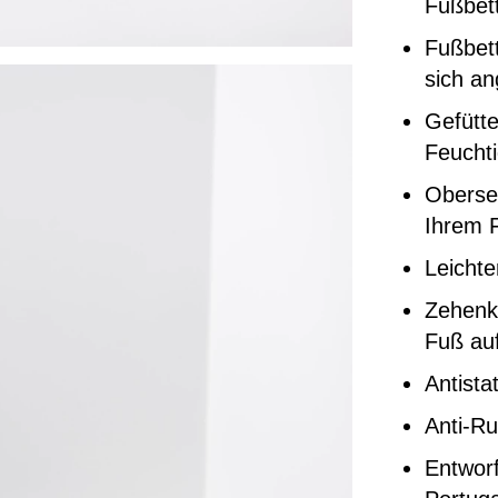
Fußbett
Fußbett
sich a
Gefütte
Feuchti
Oberse
Ihrem F
Leicht
Zehenka
Fuß auf
Antista
Anti-Ru
Entworf