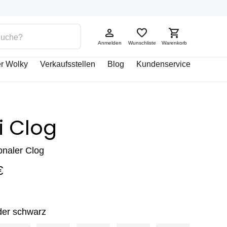
Anmelden
Wunschliste
Warenkorb
r Wolky
Verkaufsstellen
Blog
Kundenservice
i Clog
ionaler Clog
€
der schwarz