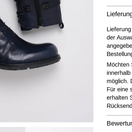
Lieferu
Lieferung
der Ausw
angegeben
Bestellun
Möchten S
innerhalb
möglich. 
Für eine 
erhalten 
Rücksende
Bewertu