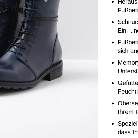
Heraus
Fußbett
Schnür
Ein- un
Fußbett
sich a
Memory
Unters
Gefütte
Feuchti
Oberse
Ihrem F
Speziel
dass Ih