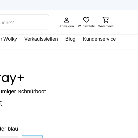
Anmelden
Wunschliste
Warenkorb
r Wolky
Verkaufsstellen
Blog
Kundenservice
ray+
äumiger Schnürboot
€
er blau