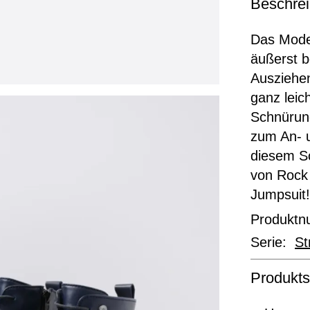
Beschre
Das Model
äußerst b
Ausziehen
ganz leic
Schnürun
zum An- 
diesem Sch
von Rock 
Jumpsuit
Produkt
Serie:
St
Produkts