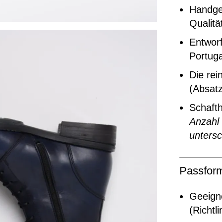
Handgef
Qualitä
Entworf
Portuga
Die rei
(Absat
Schaft
Anzahl
untersc
Passfor
Geeigne
(Richtl