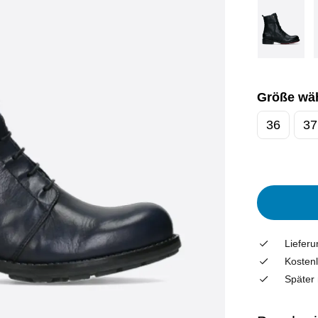
Größe wä
36
37
Liefer
Kostenl
Später 