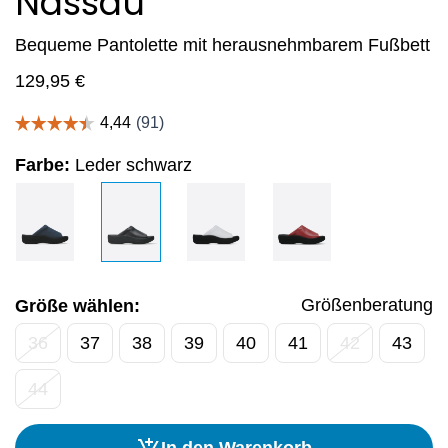
Nassau
Bequeme Pantolette mit herausnehmbarem Fußbett
129,95
€
Farbe:
Leder schwarz
Größenberatung
Größe wählen:
36
37
38
39
40
41
42
43
44