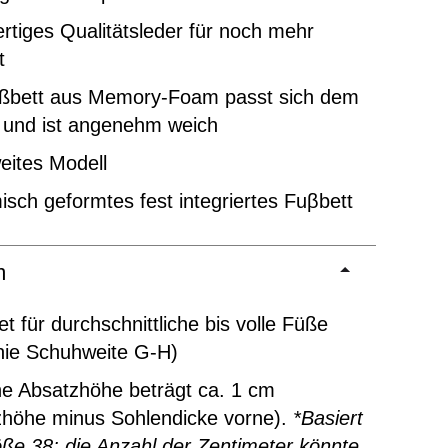
tiges Qualitätsleder für noch mehr
t
ßbett aus Memory-Foam passt sich dem
 und ist angenehm weich
eites Modell
sch geformtes fest integriertes Fuβbett
m
t für durchschnittliche bis volle Füße
inie Schuhweite G-H)
ne Absatzhöhe beträgt ca. 1 cm
zhöhe minus Sohlendicke vorne).
*Basiert
ße 38; die Anzahl der Zentimeter könnte