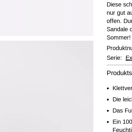
Diese sch
nur gut a
offen. Dur
Sandale op
Somme
Produkt
Serie:
Ex
Produkts
Klettve
Die lei
Das Fuß
Ein 100
Feuchti