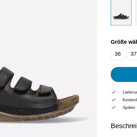
Größe wä
36
37
Liefer
Kostenl
Später 
Beschre