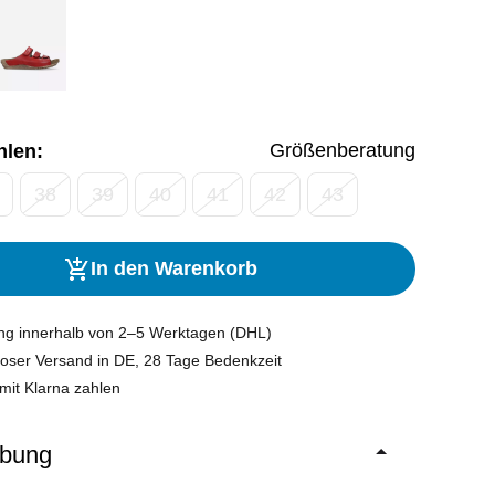
Größenberatung
hlen:
38
39
40
41
42
43
In den Warenkorb
ung innerhalb von 2–5 Werktagen (DHL)
oser Versand in DE, 28 Tage Bedenkzeit
mit Klarna zahlen
ibung