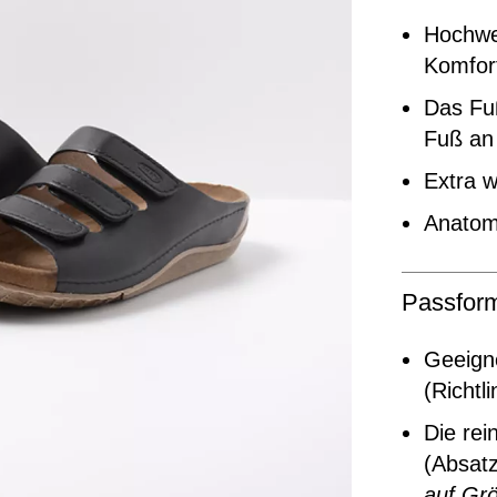
Hochwer
Komfor
Das Fu
Fuß an
Extra w
Anatomi
Passfor
Geeigne
(Richtl
Die rei
(Absat
auf Grö