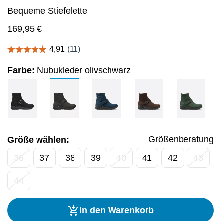
Bequeme Stiefelette
169,95
€
Farbe:
Nubukleder olivschwarz
Größenberatung
Größe wählen:
36
37
38
39
40
41
42
43
44
In den Warenkorb