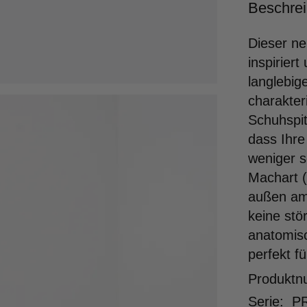
Beschre
Dieser ne
inspirier
langlebig
charakter
Schuhspit
dass Ihre
weniger 
Machart (
außen am
keine stö
anatomis
perfekt f
Produkt
Serie:
P