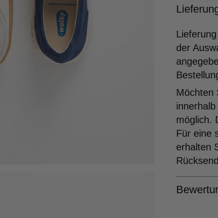
Lieferu
Lieferung
der Ausw
angegeben
Bestellun
Möchten S
innerhalb
möglich. 
Für eine 
erhalten 
Rücksende
Bewertu