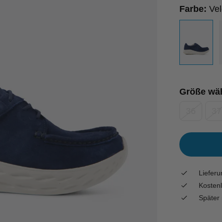
Farbe:
Vel
Größe wä
36
37
Liefer
Kostenl
Später 