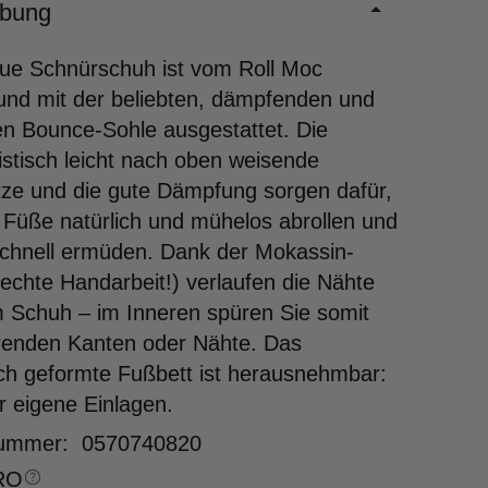
ibung
ue Schnürschuh ist vom Roll Moc
t und mit der beliebten, dämpfenden und
en Bounce-Sohle ausgestattet. Die
istisch leicht nach oben weisende
ze und die gute Dämpfung sorgen dafür,
 Füße natürlich und mühelos abrollen und
schnell ermüden. Dank der Mokassin-
echte Handarbeit!) verlaufen die Nähte
 Schuh – im Inneren spüren Sie somit
renden Kanten oder Nähte. Das
ch geformte Fußbett ist herausnehmbar:
ür eigene Einlagen.
nummer: 0570740820
RO