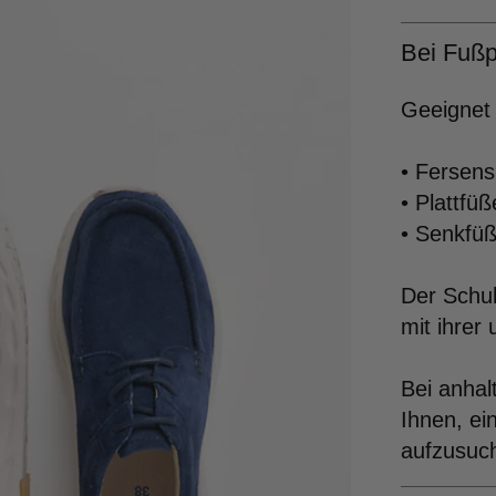
Bei Fußp
Geeignet 
• Fersen
• Plattfüß
• Senkfü
Der Schuh
mit ihrer
Bei anha
Ihnen, e
aufzusuc