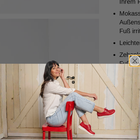
Ihrem F
Mokass
Außense
Fuß irri
Leicht
Zehenka
Fuß auf
Sohle 
Gepolst
Ferse) 
einschn
Speziel
dass Ih
Handgef