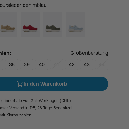
oursleder denimblau
Größenberatung
hlen:
38
39
40
41
42
43
44
In den Warenkorb
ung innerhalb von 2–5 Werktagen (DHL)
oser Versand in DE, 28 Tage Bedenkzeit
mit Klarna zahlen