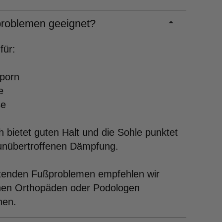
roblemen geeignet?
für:
sporn
e
ße
 bietet guten Halt und die Sohle punktet
 unübertroffenen Dämpfung.
ltenden Fußproblemen empfehlen wir
inen Orthopäden oder Podologen
hen.