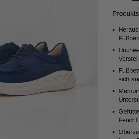
Produkts
Heraus
Fußbett
Hochwer
Verstel
Fußbett
sich a
Memory
Unters
Gefütte
Feuchti
Oberse