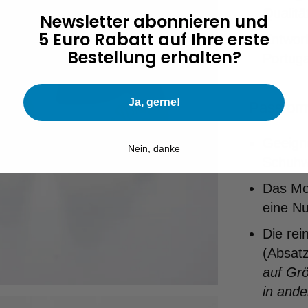
Qualitä
Newsletter abonnieren und
5 Euro Rabatt auf Ihre erste
Entworf
Bestellung erhalten?
Portuga
Ja, gerne!
Passfor
Geeigne
Nein, danke
Schuhw
Das Mod
eine N
Die rei
(Absat
auf Grö
in ande