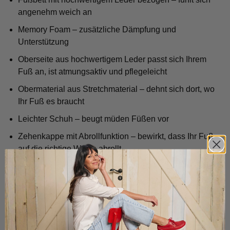
angenehm weich an
Memory Foam – zusätzliche Dämpfung und
Unterstützung
Oberseite aus hochwertigem Leder passt sich Ihrem
Fuß an, ist atmungsaktiv und pflegeleicht
Obermaterial aus Stretchmaterial – dehnt sich dort, wo
Ihr Fuß es braucht
Leichter Schuh – beugt müden Füßen vor
Zehenkappe mit Abrollfunktion – bewirkt, dass Ihr Fuß
auf die richtige Weise abrollt
Sohle mit guter Dämpfung – fängt Stöße ab
Speziell entwickelte Fersenkappe – verhindert, dass
Ihre Ferse herausrutscht
Handgefertigt durch unsere Fachleute – höchste
Qualität garantiert