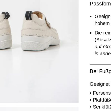
Passfor
Geeigne
hohem 
Die rei
(Absat
auf Grö
in ande
Bei Fußp
Geeignet 
• Fersen
• Plattfüß
• Senkfü