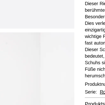
Dieser Ri
berühmten
Besondere
Dies verl
einzigart
wichtige 
fast auto
Dieser S
bedeutet,
Schuhs si
Füße nich
herumschl
Produkt
Serie:
Ro
Produkts