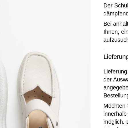
Der Schuh
dämpfend
Bei anha
Ihnen, e
aufzusuc
Lieferu
Lieferung
der Ausw
angegeben
Bestellun
Möchten S
innerhalb
möglich. 