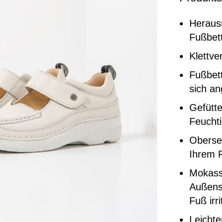
Heraus
Fußbett
Klettve
Fußbett
sich a
Gefütte
Feuchti
Oberse
Ihrem F
Mokass
Außense
Fuß irri
Leicht