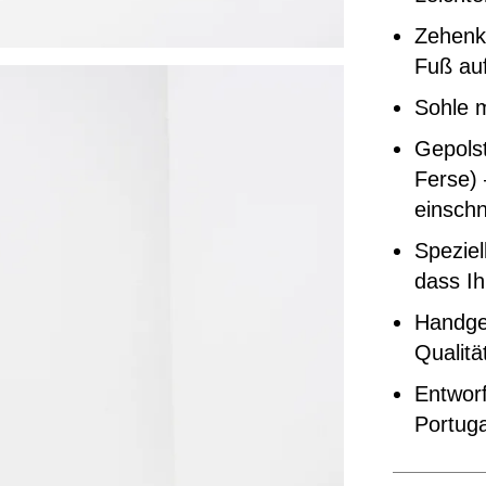
Zehenka
Fuß auf
Sohle 
Gepolst
Ferse) 
einschn
Speziel
dass Ih
Handgef
Qualitä
Entworf
Portuga