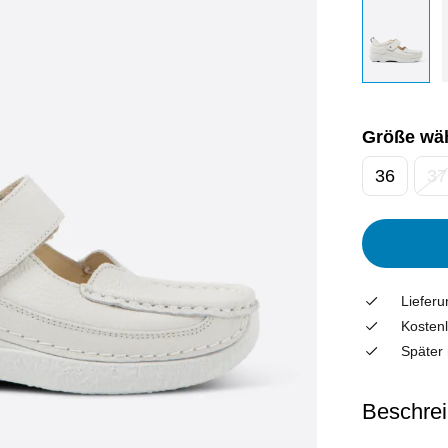
Größe wä
36
37
Liefer
Kostenl
Später 
Beschre