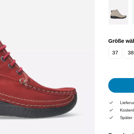
Größe wä
37
38
Liefer
Kostenl
Später 