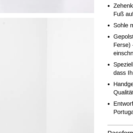
Zehenka
Fuß auf
Sohle 
Gepolst
Ferse) 
einschn
Speziel
dass Ih
Handgef
Qualitä
Entworf
Portuga