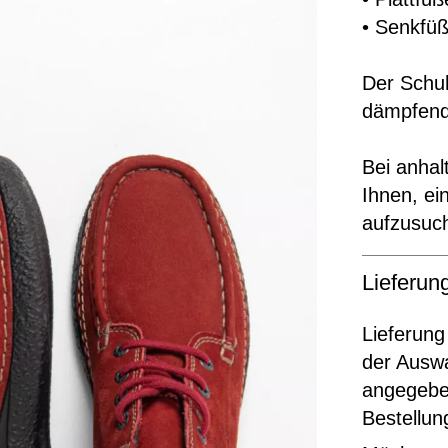
• Senkfü
Der Schuh
dämpfend
Bei anha
Ihnen, e
aufzusuc
Lieferu
Lieferung
der Ausw
angegeben
Bestellun