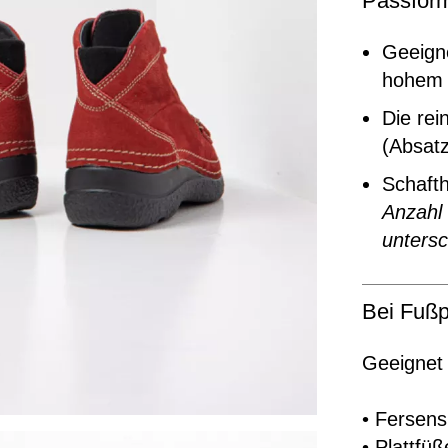
Passfor
Geeigne
hohem 
Die rei
(Absat
Schaft
Anzahl
untersc
Bei Fußp
Geeignet 
• Fersen
• Plattfüß