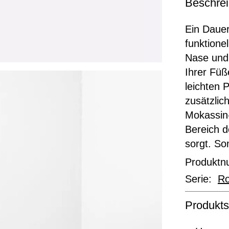
Beschre
Ein Dauer
funktione
Nase und 
Ihrer Füß
leichten 
zusätzlic
Mokassin-
Bereich d
sorgt. So
Produkt
Serie:
Ro
Produkts