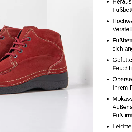
Heraus
Fußbett
Hochwer
Verstel
Fußbett
sich a
Gefütte
Feuchti
Oberse
Ihrem F
Mokass
Außense
Fuß irri
Leicht