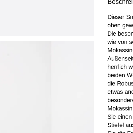
Beschre
Dieser Sn
oben gewö
Die beson
wie von s
Mokassin-
Außenseit
herrlich 
beiden We
die Robus
etwas and
besonder
Mokassin-
Sie einen
Stiefel a