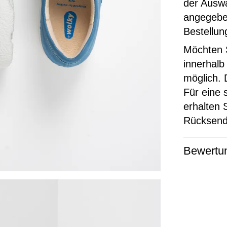
der Ausw
angegeben
Bestellun
Möchten S
innerhalb
möglich. 
Für eine 
erhalten 
Rücksende
Bewertu