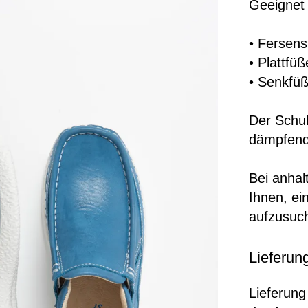
Geeignet 
• Fersen
• Plattfüß
• Senkfü
Der Schuh
dämpfend
Bei anha
Ihnen, e
aufzusuc
Lieferu
Lieferung