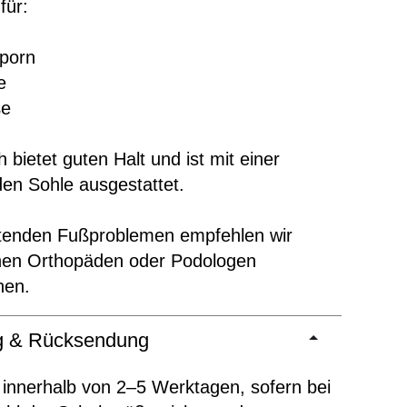
für:
sporn
e
ße
 bietet guten Halt und ist mit einer
en Sohle ausgestattet.
ltenden Fußproblemen empfehlen wir
inen Orthopäden oder Podologen
hen.
ng & Rücksendung
 innerhalb von 2–5 Werktagen, sofern bei