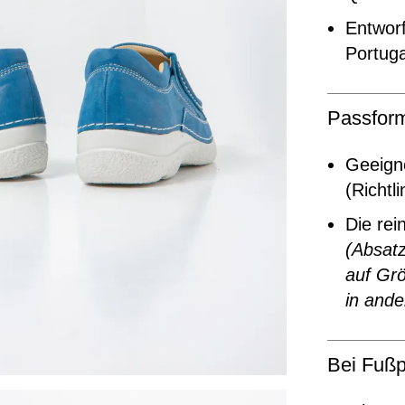
Entworf
Portuga
Passfor
Geeigne
(Richtl
Die rei
(Absatz
auf Grö
in ande
Bei Fußp