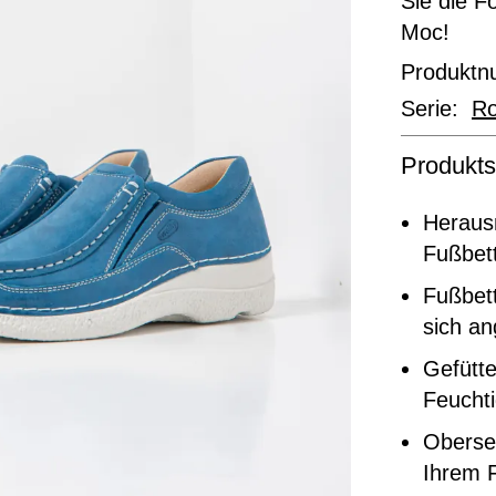
Sie die F
Moc!
Produkt
Serie:
Ro
Produkts
Heraus
Fußbett
Fußbett
sich a
Gefütte
Feuchti
Oberse
Ihrem F