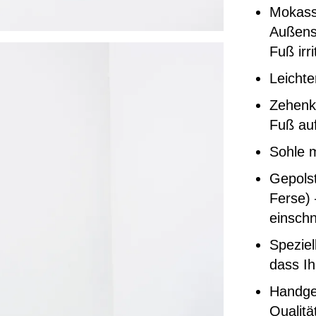
Mokass
Außense
Fuß irri
Leicht
Zehenka
Fuß auf
Sohle 
Gepolst
Ferse) 
einschn
Speziel
dass Ih
Handgef
Qualitä