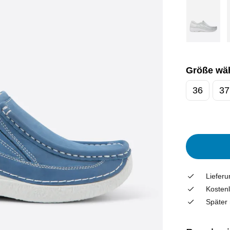
Größe wä
36
37
Liefer
Kostenl
Später 