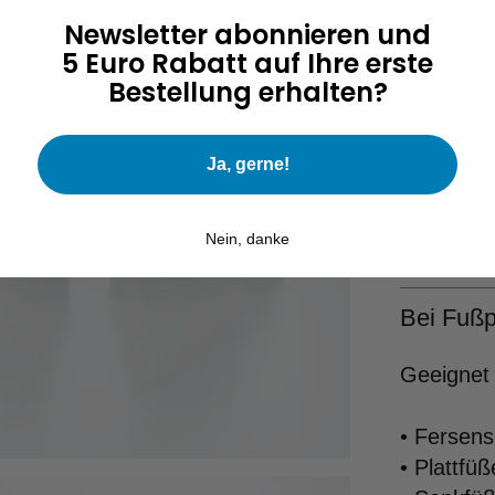
(Weite 
Newsletter abonnieren und
dieser 
5 Euro Rabatt auf Ihre erste
Wir em
Bestellung erhalten?
bestell
Die rei
Ja, gerne!
(Absat
auf Grö
in ande
Nein, danke
Bei Fußp
Geeignet 
• Fersen
• Plattfüß