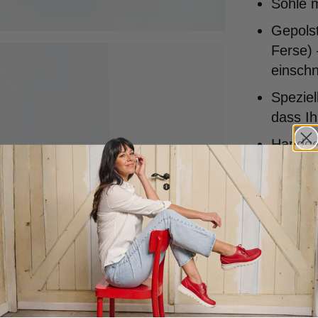
Sohle 
Gepolst
Ferse) 
einschn
Speziel
dass Ih
Handgef
Qualitä
Entworf
Portuga
Passfor
Geeigne