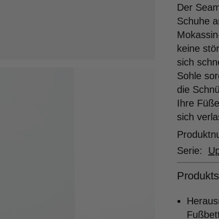
Der Seamy
Schuhe am
Mokassin-
keine stö
sich schn
Sohle sor
die Schnü
Ihre Füße
sich verl
Produkt
Serie:
U
Produkts
Heraus
Fußbett