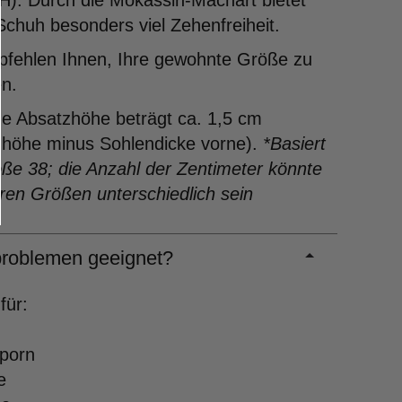
H). Durch die Mokassin-Machart bietet
Schuh besonders viel Zehenfreiheit.
pfehlen Ihnen, Ihre gewohnte Größe zu
en.
ne Absatzhöhe beträgt ca. 1,5 cm
zhöhe minus Sohlendicke vorne).
*Basiert
ße 38; die Anzahl der Zentimeter könnte
ren Größen unterschiedlich sein
roblemen geeignet?
für:
sporn
e