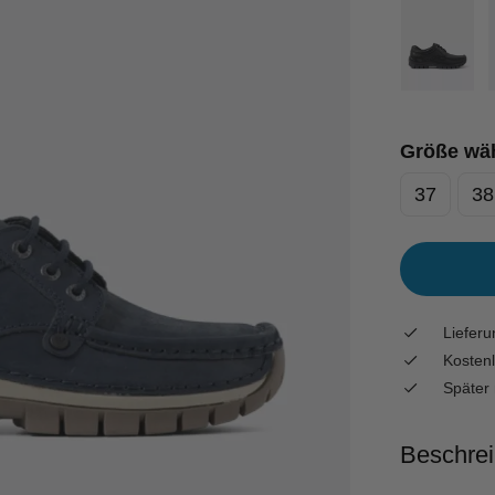
Größe wä
37
38
Liefer
Kostenl
Später 
Beschre