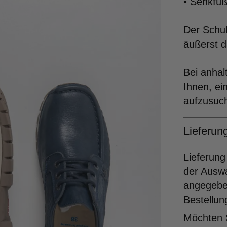
• Senkfü
Der Schuh
äußerst 
Bei anha
Ihnen, e
aufzusuc
Lieferu
Lieferung
der Ausw
angegeben
Bestellun
Möchten S