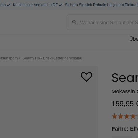
arna
Kostenloser Versand in DE
Sichern Sie sich Rabatte bei jedem Einkauf
Übe
ersensporn
Seamy Fly - Effekt-Leder denimblau
Sea
Mokassin-
159,95
Farbe:
Eff