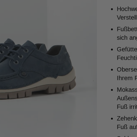
Hochwer
Verstel
Fußbett
sich a
Gefütte
Feuchti
Oberse
Ihrem F
Mokass
Außense
Fuß irri
Zehenka
Fuß auf