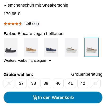
Riemchenschuh mit Sneakersohle
179,95
€
Farbe:
Biocare vegan helltaupe
Weitere Farben anzeigen
Größenberatung
Größe wählen:
36
37
38
39
40
41
42
43
In den Warenkorb