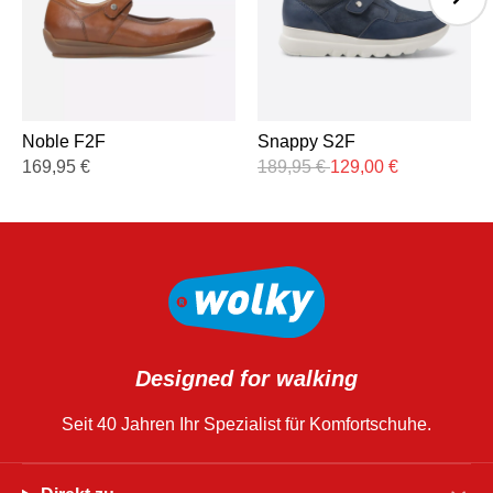
Noble F2F
Snappy S2F
169,95
€
189,95
€
129,00
€
Designed for walking
Seit 40 Jahren Ihr Spezialist für Komfortschuhe.