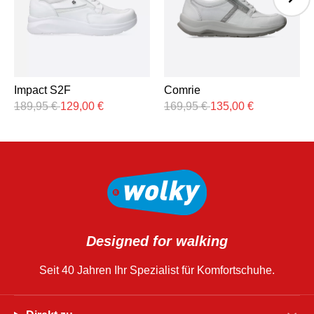
Comrie
Impact S2F
169,95
€
135,00
€
189,95
€
129,00
€
Designed for walking
Seit 40 Jahren Ihr Spezialist für Komfortschuhe.