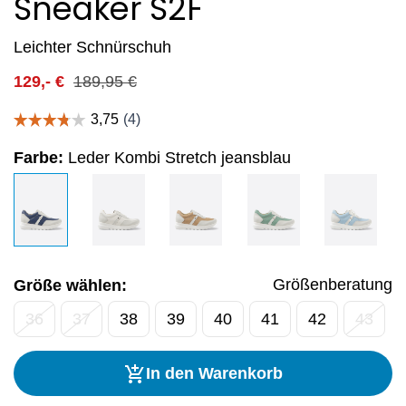
Sneaker S2F
Leichter Schnürschuh
129,-
€
189,95
€
Farbe:
Leder Kombi Stretch jeansblau
Größenberatung
Größe wählen:
36
37
38
39
40
41
42
43
In den Warenkorb