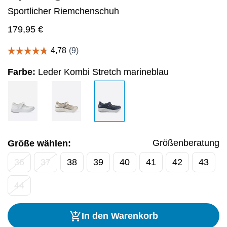
Sportlicher Riemchenschuh
179,95
€
Farbe:
Leder Kombi Stretch marineblau
Größenberatung
Größe wählen:
36
37
38
39
40
41
42
43
44
In den Warenkorb