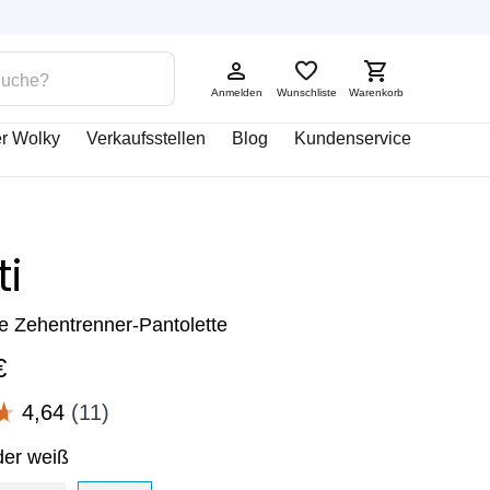
Anmelden
Wunschliste
Warenkorb
r Wolky
Verkaufsstellen
Blog
Kundenservice
ti
re Zehentrenner-Pantolette
€
der weiß