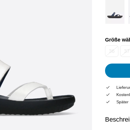
Größe wä
36
37
Liefer
Kostenl
Später 
Beschre