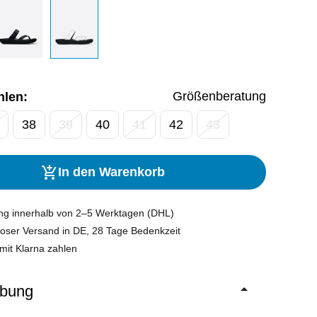
Größenberatung
hlen:
38
39
40
41
42
43
In den Warenkorb
ung innerhalb von 2–5 Werktagen (DHL)
oser Versand in DE, 28 Tage Bedenkzeit
mit Klarna zahlen
ibung