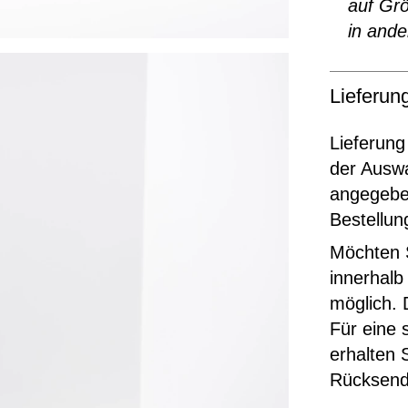
auf Grö
in ande
Lieferu
Lieferung
der Ausw
angegeben
Bestellun
Möchten S
innerhalb
möglich. 
Für eine 
erhalten 
Rücksende