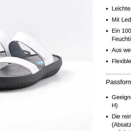
Leichte
Mit Led
Ein 100
Feuchti
Aus we
Flexibl
Passfor
Geeigne
H)
Die rei
(Absat