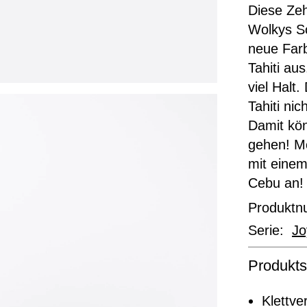
Diese Zeh
Wolkys So
neue Farb
Tahiti au
viel Halt.
Tahiti nic
Damit kön
gehen! Mö
mit eine
Cebu an!
Produkt
Serie:
Jo
Produkts
Klettve