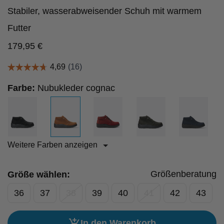
Stabiler, wasserabweisender Schuh mit warmem
Futter
179,95
€
Farbe:
Nubukleder cognac
Weitere Farben anzeigen
Größenberatung
Größe wählen:
36
37
38
39
40
41
42
43
In den Warenkorb