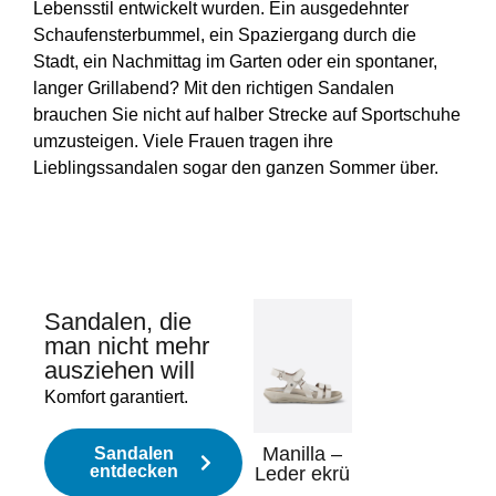
Lebensstil entwickelt wurden. Ein ausgedehnter
Schaufensterbummel, ein Spaziergang durch die
Stadt, ein Nachmittag im Garten oder ein spontaner,
langer Grillabend? Mit den richtigen Sandalen
brauchen Sie nicht auf halber Strecke auf Sportschuhe
umzusteigen. Viele Frauen tragen ihre
Lieblingssandalen sogar den ganzen Sommer über.
Sandalen, die
man nicht mehr
Blaze –
Ika
ausziehen will
Nubuklede
Bio
r karamell
ve
Komfort garantiert.
or
159,95
€
149
Manilla –
Sandalen
entdecken
Leder ekrü