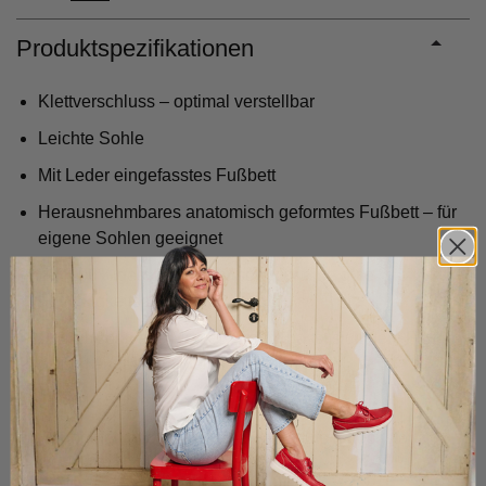
Produktspezifikationen
Klettverschluss – optimal verstellbar
Leichte Sohle
Mit Leder eingefasstes Fußbett
Herausnehmbares anatomisch geformtes Fußbett – für
eigene Sohlen geeignet
Ein 100%iges Lederfutter sorgt für eine gute
Feuchtigkeitsabsorption
Das Fußbett aus Memory-Foam passt sich dem Fuß an
und ist angenehm weich
Flexible Sohle
Handgefertigt durch unsere Fachleute – höchste
Qualität garantiert