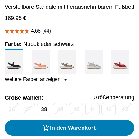
Verstellbare Sandale mit herausnehmbarem Fußbett
169,95
€
Farbe:
Nubukleder schwarz
Weitere Farben anzeigen
Größenberatung
Größe wählen:
36
37
38
39
40
41
42
43
In den Warenkorb